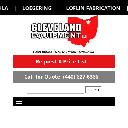
RICATION | M&M | MCMILLEN | PALADIN
Request A Price List
Call for Quote: (440) 627-6366